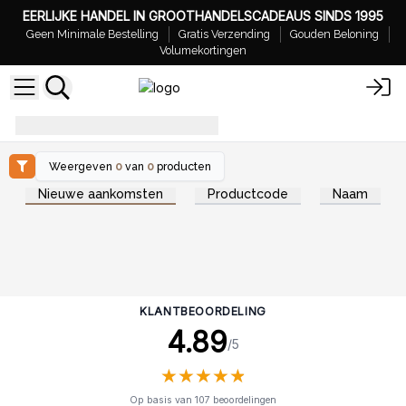
EERLIJKE HANDEL IN GROOTHANDELSCADEAUS SINDS 1995
Geen Minimale Bestelling
Gratis Verzending
Gouden Beloning
Volumekortingen
Aroma Douche Steamers
Weergeven
0
van
0
producten
Nieuwe aankomsten
Productcode
Naam
KLANTBEOORDELING
4.89
/5
★
★
★
★
★
★
★
★
★
★
Op basis van 107 beoordelingen