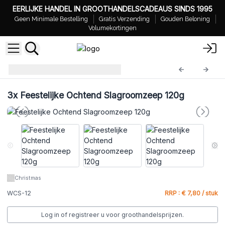
EERLIJKE HANDEL IN GROOTHANDELSCADEAUS SINDS 1995
Geen Minimale Bestelling
Gratis Verzending
Gouden Beloning
Volumekortingen
WCS-12
3x
Feestelijke Ochtend Slagroomzeep 120g
Christmas
WCS-12
RRP : € 7,80 / stuk
Log in of registreer u voor groothandelsprijzen.