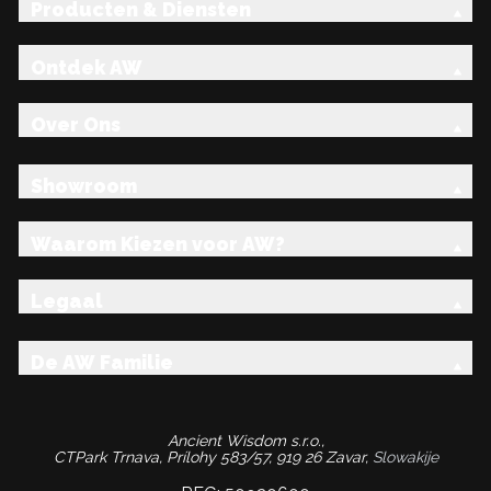
Producten & Diensten
Ontdek AW
Over Ons
Showroom
Waarom Kiezen voor AW?
Legaal
De AW Familie
Ancient Wisdom s.r.o.,
CTPark Trnava, Prílohy 583/57, 919 26 Zavar,
Slowakije