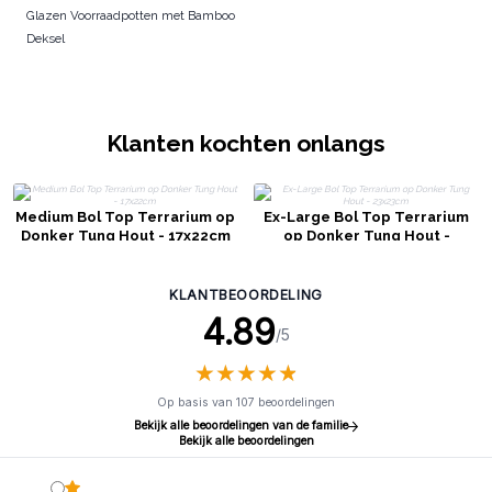
Glazen Voorraadpotten met Bamboo
Deksel
Klanten kochten onlangs
Medium Bol Top Terrarium op
Ex-Large Bol Top Terrarium
Donker Tung Hout - 17x22cm
op Donker Tung Hout -
23x23cm
KLANTBEOORDELING
4.89
/5
★
★
★
★
★
★
★
★
★
★
Op basis van 107 beoordelingen
Bekijk alle beoordelingen van de familie
Bekijk alle beoordelingen