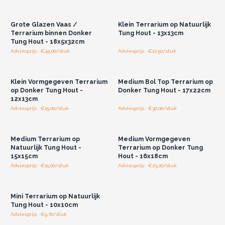
Log in of registreer u voor
Log in of registreer u voor
groothandelsprijzen.
groothandelsprijzen.
Grote Glazen Vaas /
Klein Terrarium op Natuurlijk
Terrarium binnen Donker
Tung Hout - 13x13cm
Tung Hout - 18x5x32cm
Adviesprijs : €45.00/stuk
Adviesprijs : €12.50/stuk
Log in of registreer u voor
Log in of registreer u voor
groothandelsprijzen.
groothandelsprijzen.
Klein Vormgegeven Terrarium
Medium Bol Top Terrarium op
op Donker Tung Hout -
Donker Tung Hout - 17x22cm
12x13cm
Adviesprijs : €15.00/stuk
Adviesprijs : €30.00/stuk
Log in of registreer u voor
Log in of registreer u voor
groothandelsprijzen.
groothandelsprijzen.
Medium Terrarium op
Medium Vormgegeven
Natuurlijk Tung Hout -
Terrarium op Donker Tung
15x15cm
Hout - 16x18cm
Adviesprijs : €15.00/stuk
Adviesprijs : €23.20/stuk
Log in of registreer u voor
groothandelsprijzen.
Mini Terrarium op Natuurlijk
Tung Hout - 10x10cm
Adviesprijs : €9.70/stuk