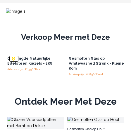
Verkoop Meer met Deze
Gemengde Natuurlijke
Gesmolten Glas op
Edelsteen Kiezels - 1KG
Whitewashed Stronk - Kleine
Kom
Adviesprijs : €13.50/Pak
Adviesprijs : €17.50/Bowl
Ontdek Meer Met Deze
M
Gesmolten Glas op Hout