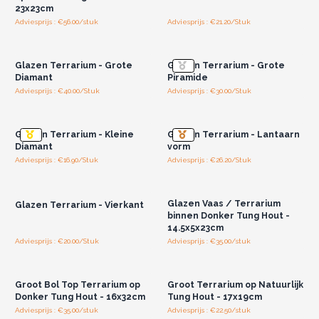
23x23cm
Adviesprijs : €56.00/stuk
Adviesprijs : €21.20/Stuk
Log in of registreer u voor
Log in of registreer u voor
groothandelsprijzen.
groothandelsprijzen.
Glazen Terrarium - Grote
Glazen Terrarium - Grote
Diamant
Piramide
Adviesprijs : €40.00/Stuk
Adviesprijs : €30.00/Stuk
Log in of registreer u voor
Log in of registreer u voor
groothandelsprijzen.
groothandelsprijzen.
Glazen Terrarium - Kleine
Glazen Terrarium - Lantaarn
Diamant
vorm
Adviesprijs : €16.90/Stuk
Adviesprijs : €26.20/Stuk
Log in of registreer u voor
Log in of registreer u voor
groothandelsprijzen.
groothandelsprijzen.
Glazen Vaas / Terrarium
Glazen Terrarium - Vierkant
binnen Donker Tung Hout -
14.5x5x23cm
Adviesprijs : €20.00/Stuk
Adviesprijs : €35.00/stuk
Log in of registreer u voor
Log in of registreer u voor
groothandelsprijzen.
groothandelsprijzen.
Groot Bol Top Terrarium op
Groot Terrarium op Natuurlijk
Donker Tung Hout - 16x32cm
Tung Hout - 17x19cm
Adviesprijs : €35.00/stuk
Adviesprijs : €22.50/stuk