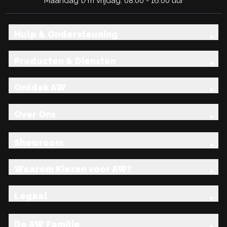
Maandag t/m Vrijdag: 08:00 - 16:00 uur
Hulp & Ondersteuning
Producten & Diensten
Ontdek AW
Over Ons
Showroom
Waarom Kiezen voor AW?
Legaal
De AW Familie