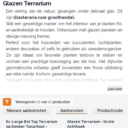
Glazen Terrarium
Een viering van de natuur, gevangen onder delicaat glas. Dit
zijn
Glasteraria voor groothandel.
Wat een geweldige manier om het interieur van je klanten fris
en aantrekkelijk te houden. Ontworpen met glazen panelen en
stevige messing frames.
Perfect voor het huisvesten van succulenten, luchtplanten,
andere decoraties of zelfs te gebruiken als sieradenorganizer.
Ze zijn ideaal om favoriete planten tentoon te stellen en
vormen een prachtige toevoeging aan elk huis. Het stijlvolle
geometrische ontwerp geeft bovendien een frisse uitstraling
aan elke ruimte. Kortom, geweldige terraria.
Gemaakt van helder glas voor volledige lichtinval. De opening
maakt het mogelijk om het terrarium op verschillende
Lees meer
manieren te decoreren en de meeste vormen zijn voorzien
van ophanghaken aan de bovenkant, zodat je klanten de
Weergeven
17
van
17
producten
terraria overal in de kamer kunnen ophangen.
Log in of registreer u voor
Log in of registreer u voor
Nieuwe aankomsten
Aanbevolen
Productcode
groothandelsprijzen.
groothandelsprijzen.
J
e kunt de Glasteraria in je winkel ook combineren met
Macramé Wanddecoratie
en
Macramé Plantenhouders
Ex-Large Bol Top Terrarium
Glazen Terrarium - Grote
voor een opvallende presentatie.
op Donker Tung Hout -
Achthoek