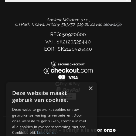
Ancient Wisdom s.r.o.,
CTPark Trnava, Prílohy 583/57, 919 26 Zavar,
Slowakije
REG: 50920600
VAT: SK2120525440
EORI: SK2120525440
×
Deze website maakt
gebruik van cookies.
Deze website gebruikt cookies om uw
gebruikerservaring te verbeteren. Door
onze website te gebruiken, stemt u in met
alle cookies in overeenstemming met ons
Mis niets meer – schrijf u in voor onze
Cookiebeleid.
Lees verder